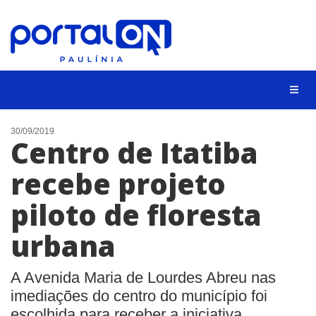
CIDADES
30/09/2019
Centro de Itatiba
EVENTOS
recebe projeto
EMPREGO
piloto de floresta
ANIVERSÁRIO DAS CIDADES
ANUNCIE
urbana
CONTATO
A Avenida Maria de Lourdes Abreu nas
BUSCAR
imediações do centro do município foi
escolhida para receber a iniciativa