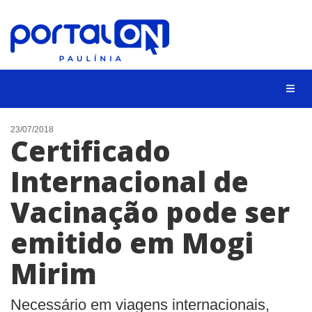
CIDADES
23/07/2018
Certificado
EVENTOS
Internacional de
EMPREGO
Vacinação pode ser
ANIVERSÁRIO DAS CIDADES
ANUNCIE
emitido em Mogi
CONTATO
Mirim
BUSCAR
Necessário em viagens internacionais,