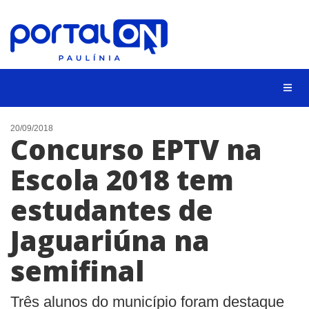
CIDADES
20/09/2018
Concurso EPTV na
EVENTOS
Escola 2018 tem
EMPREGO
estudantes de
ANIVERSÁRIO DAS CIDADES
ANUNCIE
Jaguariúna na
CONTATO
semifinal
BUSCAR
Três alunos do município foram destaque