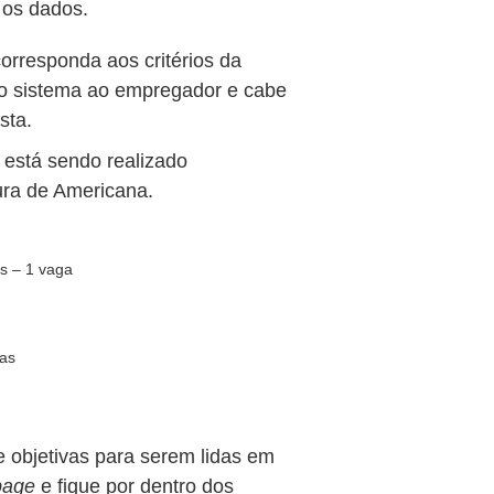
 os dados.
corresponda aos critérios da
elo sistema ao empregador e cabe
sta.
 está sendo realizado
ura de Americana.
os – 1 vaga
gas
e objetivas para serem lidas em
page
e fique por dentro dos