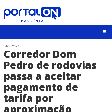
CIDADES
04/08/2022
Corredor Dom
EVENTOS
Pedro de rodovias
EMPREGO
passa a aceitar
ANIVERSÁRIO DAS CIDADES
ANUNCIE
pagamento de
CONTATO
tarifa por
BUSCAR
aproximação