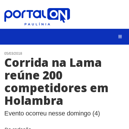
CIDADES
05/03/2018
Corrida na Lama
EVENTOS
reúne 200
EMPREGO
competidores em
ANIVERSÁRIO DAS CIDADES
ANUNCIE
Holambra
CONTATO
Evento ocorreu nesse domingo (4)
BUSCAR