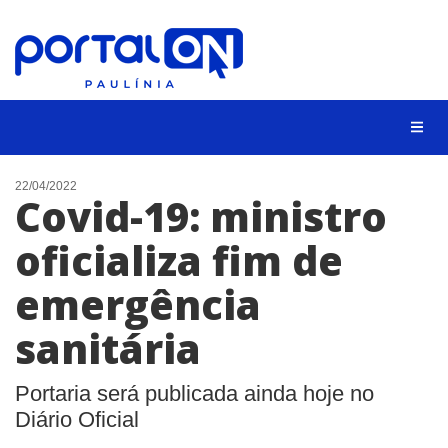
CIDADES
22/04/2022
Covid-19: ministro
EVENTOS
oficializa fim de
EMPREGO
emergência
ANIVERSÁRIO DAS CIDADES
ANUNCIE
sanitária
CONTATO
Portaria será publicada ainda hoje no
BUSCAR
Diário Oficial