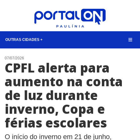
OUTRAS CIDADES +
CIDADES
07/07/2026
CPFL alerta para
EVENTOS
aumento na conta
EMPREGO
de luz durante
ANIVERSÁRIO DAS CIDADES
ANUNCIE
inverno, Copa e
CONTATO
férias escolares
BUSCAR
O início do inverno em 21 de junho,