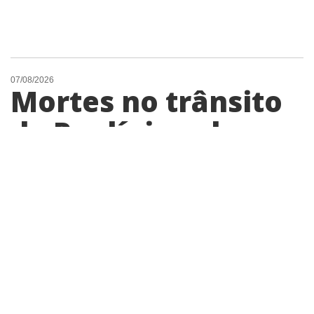
07/08/2026
Mortes no trânsito
de Paulínia sobem
40% no primeiro
semestre de 2026,
aponta Infosiga
Cidade registrou sete mortes entre janeiro
e junho; motociclistas representam mais da
metade das vítimas fatais