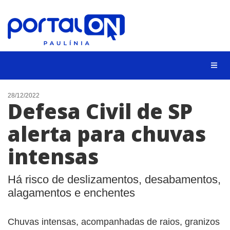
CIDADES
28/12/2022
Defesa Civil de SP
EVENTOS
alerta para chuvas
EMPREGO
intensas
ANIVERSÁRIO DAS CIDADES
ANUNCIE
Há risco de deslizamentos, desabamentos,
CONTATO
alagamentos e enchentes
BUSCAR
Chuvas intensas, acompanhadas de raios, granizos