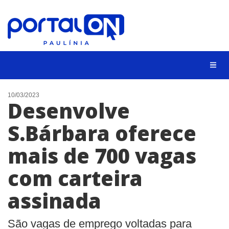
CIDADES
10/03/2023
Desenvolve
EVENTOS
S.Bárbara oferece
EMPREGO
mais de 700 vagas
ANIVERSÁRIO DAS CIDADES
ANUNCIE
com carteira
CONTATO
assinada
BUSCAR
São vagas de emprego voltadas para