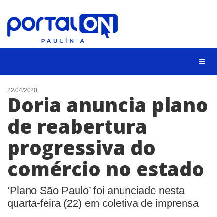
CIDADES
22/04/2020
Doria anuncia plano
EVENTOS
de reabertura
EMPREGO
progressiva do
ANIVERSÁRIO DAS CIDADES
ANUNCIE
comércio no estado
CONTATO
‘Plano São Paulo’ foi anunciado nesta
BUSCAR
quarta-feira (22) em coletiva de imprensa