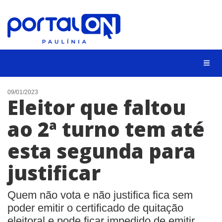
CIDADES
09/01/2023
Eleitor que faltou
EVENTOS
ao 2ª turno tem até
EMPREGO
esta segunda para
ANIVERSÁRIO DAS CIDADES
ANUNCIE
justificar
CONTATO
Quem não vota e não justifica fica sem
BUSCAR
poder emitir o certificado de quitação
eleitoral e pode ficar impedido de emitir