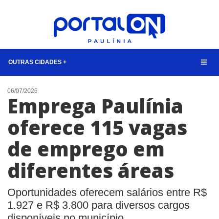
OUTRAS CIDADES +
CIDADES
06/07/2026
Emprega Paulínia
EVENTOS
oferece 115 vagas
EMPREGO
de emprego em
ANIVERSÁRIO DAS CIDADES
ANUNCIE
diferentes áreas
CONTATO
Oportunidades oferecem salários entre R$
BUSCAR
1.927 e R$ 3.800 para diversos cargos
disponíveis no município