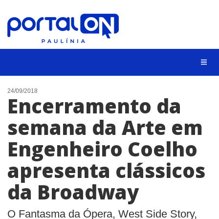
CIDADES
24/09/2018
Encerramento da
EVENTOS
semana da Arte em
EMPREGO
Engenheiro Coelho
ANIVERSÁRIO DAS CIDADES
ANUNCIE
apresenta clássicos
CONTATO
da Broadway
BUSCAR
O Fantasma da Ópera, West Side Story,