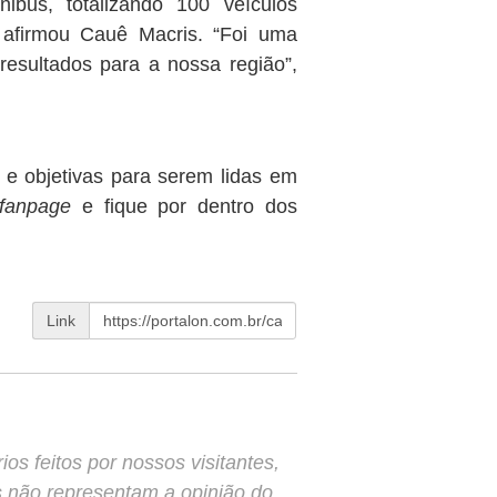
ibus, totalizando 100 veículos
 afirmou Cauê Macris. “Foi uma
 resultados para a nossa região”,
s e objetivas para serem lidas em
fanpage
e fique por dentro dos
Link
s feitos por nossos visitantes,
s não representam a opinião do