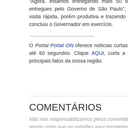
“Agora, estamos entregando mais 50 ôn
entregues pelo Governo de São Paulo”,
visita rápida, porém produtiva e trazendo
concluiu o Governador em exercício.
………………………………..
O
Portal
Portal ON
oferece notícias curta
até 60 segundos. Clique
AQUI
, curta a
principais fatos da nossa região.
COMENTÁRIOS
Não nos responsabilizamos pelos comentário
sendo certo que as opiniões aqui prestada