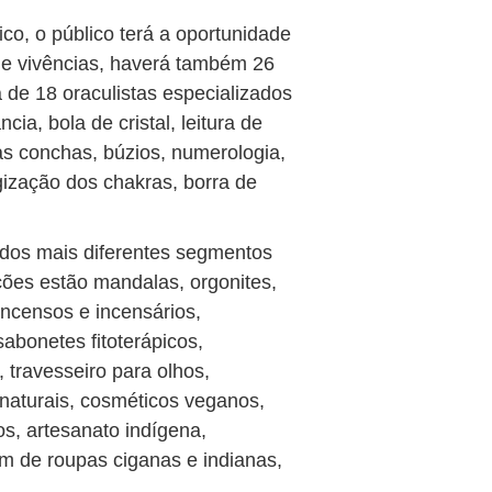
co, o público terá a oportunidade
s e vivências, haverá também 26
 de 18 oraculistas especializados
ia, bola de cristal, leitura de
as conchas, búzios, numerologia,
gização dos chakras, borra de
dos mais diferentes segmentos
pções estão mandalas, orgonites,
 incensos e incensários,
abonetes fitoterápicos,
, travesseiro para olhos,
 naturais, cosméticos veganos,
os, artesanato indígena,
lém de roupas ciganas e indianas,