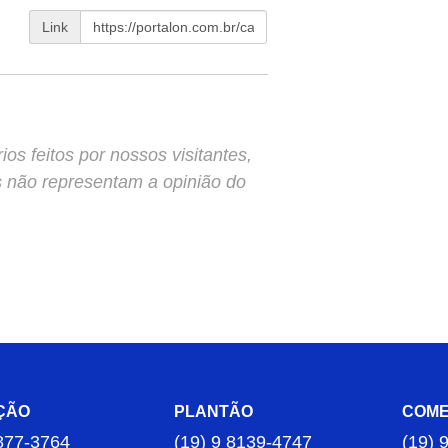
Link
s feitos por nossos visitantes,
s não representam a opinião do
ÇÃO
PLANTÃO
COME
877-3764
(19) 9 8139-4747
(19) 