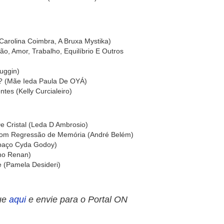
Carolina Coimbra, A Bruxa Mystika)
o, Amor, Trabalho, Equilíbrio E Outros
uggin)
u? (Mãe Ieda Paula De OYÁ)
tes (Kelly Curcialeiro)
e Cristal (Leda D Ambrosio)
com Regressão de Memória (André Belém)
spaço Cyda Godoy)
ano Renan)
 (Pamela Desideri)
ue
aqui
e envie para o Portal ON