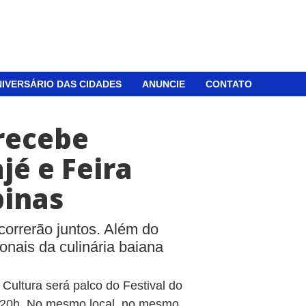
IVERSÁRIO DAS CIDADES
ANUNCIE
CONTATO
 recebe
jé e Feira
pinas
correrão juntos. Além do
ionais da culinária baiana
Cultura será palco do Festival do
às 20h. No mesmo local, no mesmo