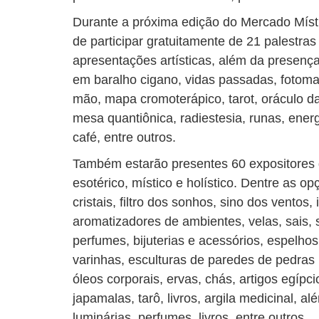
Durante a próxima edição do Mercado Místi
de participar gratuitamente de 21 palestra
apresentações artísticas, além da presença
em baralho cigano, vidas passadas, fotomanc
mão, mapa cromoterápico, tarot, oráculo d
mesa quantiônica, radiestesia, runas, ener
café, entre outros.
Também estarão presentes 60 expositores 
esotérico, místico e holístico. Dentre as o
cristais, filtro dos sonhos, sino dos ventos,
aromatizadores de ambientes, velas, sais, s
perfumes, bijuterias e acessórios, espelhos
varinhas, esculturas de paredes de pedras
óleos corporais, ervas, chás, artigos egípci
japamalas, tarô, livros, argila medicinal, a
luminárias, perfumes, livros, entre outros.