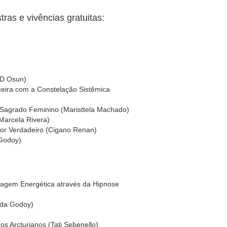
as e vivências gratuitas:
 D Osun)
eira com a Constelação Sistêmica
Sagrado Feminino (Maristtela Machado)
Marcela Rivera)
or Verdadeiro (Cigano Renan)
Godoy)
agem Energética através da Hipnose
yda Godoy)
s Arcturianos (Tati Sebenello)