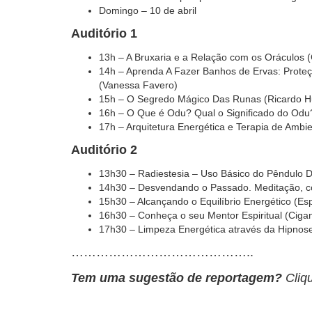
Domingo – 10 de abril
Auditório 1
13h – A Bruxaria e a Relação com os Oráculos (
14h – Aprenda A Fazer Banhos de Ervas: Proteçã
(Vanessa Favero)
15h – O Segredo Mágico Das Runas (Ricardo H
16h – O Que é Odu? Qual o Significado do Od
17h – Arquitetura Energética e Terapia de Ambien
Auditório 2
13h30 – Radiestesia – Uso Básico do Pêndulo D
14h30 – Desvendando o Passado. Meditação, 
15h30 – Alcançando o Equilíbrio Energético (E
16h30 – Conheça o seu Mentor Espiritual (Cig
17h30 – Limpeza Energética através da Hipnose
……………………………………..
Tem uma sugestão de reportagem?
Cliq