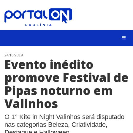
CIDADES
24/10/2019
Evento inédito
EVENTOS
promove Festival de
EMPREGO
Pipas noturno em
ANIVERSÁRIO DAS CIDADES
ANUNCIE
Valinhos
CONTATO
O 1° Kite in Night Valinhos será disputado
BUSCAR
nas categorias Beleza, Criatividade,
Destaque e Halloween