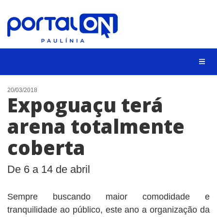
CIDADES
20/03/2018
Expoguaçu terá
EVENTOS
arena totalmente
EMPREGO
coberta
ANIVERSÁRIO DAS CIDADES
ANUNCIE
De 6 a 14 de abril
CONTATO
Sempre buscando maior comodidade e
BUSCAR
tranquilidade ao público, este ano a organização da