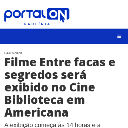
CIDADES
04/03/2020
Filme Entre facas e
EVENTOS
segredos será
EMPREGO
exibido no Cine
ANIVERSÁRIO DAS CIDADES
ANUNCIE
Biblioteca em
CONTATO
Americana
BUSCAR
A exibição começa às 14 horas e a