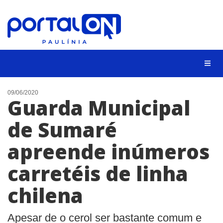
CIDADES
09/06/2020
Guarda Municipal
EVENTOS
de Sumaré
EMPREGO
apreende inúmeros
ANIVERSÁRIO DAS CIDADES
ANUNCIE
carretéis de linha
CONTATO
chilena
BUSCAR
Apesar de o cerol ser bastante comum e