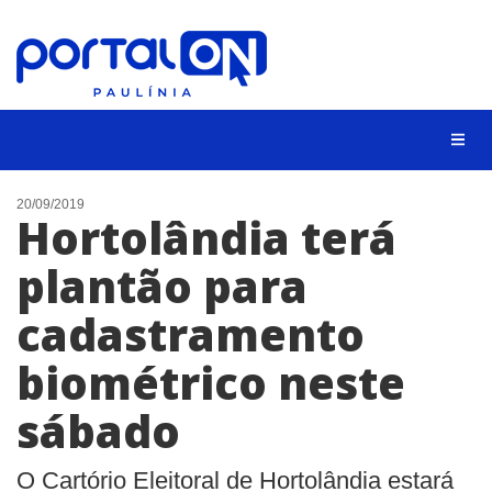
CIDADES
20/09/2019
Hortolândia terá
EVENTOS
plantão para
EMPREGO
cadastramento
ANIVERSÁRIO DAS CIDADES
ANUNCIE
biométrico neste
CONTATO
sábado
BUSCAR
O Cartório Eleitoral de Hortolândia estará