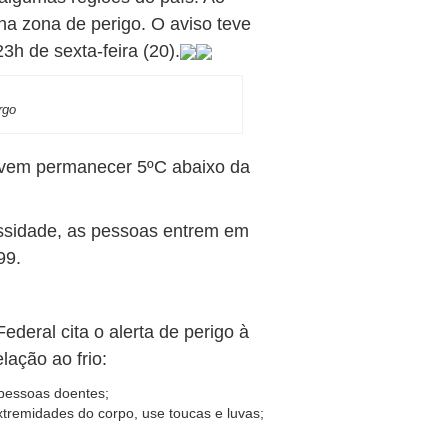
 na zona de perigo. O aviso teve
3h de sexta-feira (20).
rgo
evem permanecer 5ºC abaixo da
ssidade, as pessoas entrem em
99.
ederal cita o alerta de perigo à
ação ao frio:
 pessoas doentes;
remidades do corpo, use toucas e luvas;