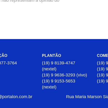
s não representam a opinião do
ÇÃO
PLANTÃO
COME
877-3764
(19) 9 8139-4747
(19) 
(nextel)
(19) 
(19) 9 9636-3293 (vivo)
(19) 
(19) 9 9153-5653
(19) 
(nextel)
@portalon.com.br
Rua Maria Marson Sia,