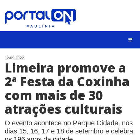
CIDADES
12/09/2022
Limeira promove a
EVENTOS
2ª Festa da Coxinha
EMPREGO
com mais de 30
ANIVERSÁRIO DAS CIDADES
ANUNCIE
atrações culturais
CONTATO
O evento acontece no Parque Cidade, nos
BUSCAR
dias 15, 16, 17 e 18 de setembro e celebra
os 196 anos da cidade