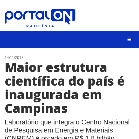
CIDADES
14/11/2018
Maior estrutura
EVENTOS
científica do país é
EMPREGO
inaugurada em
ANIVERSÁRIO DAS CIDADES
ANUNCIE
Campinas
CONTATO
Laboratório que integra o Centro Nacional
BUSCAR
de Pesquisa em Energia e Materiais
(CNPEM) é orçado em R$ 1,8 bilhão