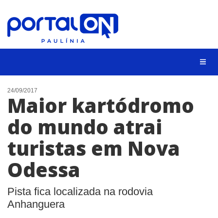
CIDADES
24/09/2017
Maior kartódromo
EVENTOS
do mundo atrai
EMPREGO
turistas em Nova
ANIVERSÁRIO DAS CIDADES
ANUNCIE
Odessa
CONTATO
Pista fica localizada na rodovia
BUSCAR
Anhanguera