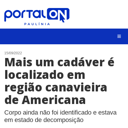
CIDADES
15/09/2022
Mais um cadáver é
EVENTOS
localizado em
EMPREGO
região canavieira
ANIVERSÁRIO DAS CIDADES
ANUNCIE
de Americana
CONTATO
Corpo ainda não foi identificado e estava
BUSCAR
em estado de decomposição