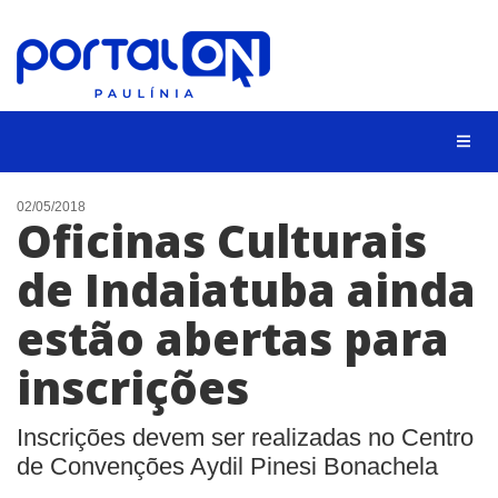
CIDADES
02/05/2018
Oficinas Culturais
EVENTOS
de Indaiatuba ainda
EMPREGO
estão abertas para
ANIVERSÁRIO DAS CIDADES
ANUNCIE
inscrições
CONTATO
Inscrições devem ser realizadas no Centro
BUSCAR
de Convenções Aydil Pinesi Bonachela