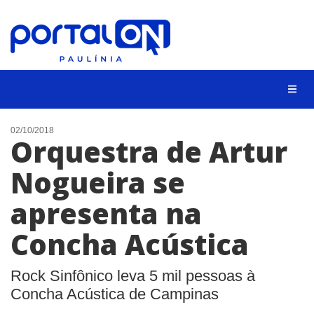
CIDADES
02/10/2018
Orquestra de Artur
EVENTOS
Nogueira se
EMPREGO
apresenta na
ANIVERSÁRIO DAS CIDADES
ANUNCIE
Concha Acústica
CONTATO
Rock Sinfônico leva 5 mil pessoas à
BUSCAR
Concha Acústica de Campinas