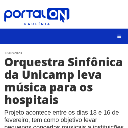
CIDADES
13/02/2023
Orquestra Sinfônica
EVENTOS
da Unicamp leva
EMPREGO
música para os
ANIVERSÁRIO DAS CIDADES
ANUNCIE
hospitais
CONTATO
Projeto acontece entre os dias 13 e 16 de
BUSCAR
fevereiro, tem como objetivo levar
pequenos concertos musicais a instituições