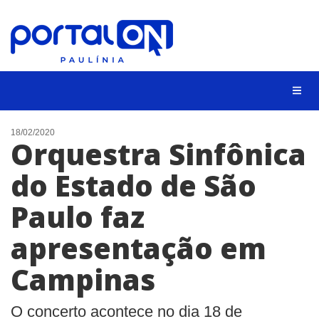
CIDADES
18/02/2020
Orquestra Sinfônica
EVENTOS
do Estado de São
EMPREGO
Paulo faz
ANIVERSÁRIO DAS CIDADES
ANUNCIE
apresentação em
CONTATO
Campinas
BUSCAR
O concerto acontece no dia 18 de