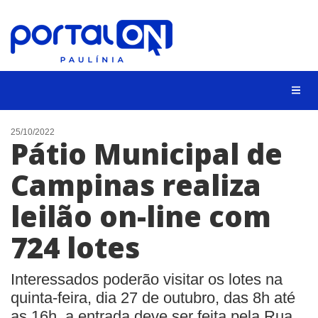
CIDADES
25/10/2022
Pátio Municipal de
EVENTOS
Campinas realiza
EMPREGO
leilão on-line com
ANIVERSÁRIO DAS CIDADES
ANUNCIE
724 lotes
CONTATO
Interessados poderão visitar os lotes na
BUSCAR
quinta-feira, dia 27 de outubro, das 8h até
as 16h, a entrada deve ser feita pela Rua