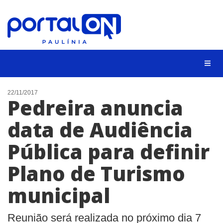
CIDADES
22/11/2017
Pedreira anuncia
EVENTOS
data de Audiência
EMPREGO
Pública para definir
ANIVERSÁRIO DAS CIDADES
ANUNCIE
Plano de Turismo
CONTATO
municipal
BUSCAR
Reunião será realizada no próximo dia 7