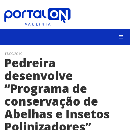
CIDADES
17/09/2019
Pedreira
EVENTOS
desenvolve
EMPREGO
“Programa de
ANIVERSÁRIO DAS CIDADES
ANUNCIE
conservação de
CONTATO
Abelhas e Insetos
BUSCAR
Polinizadores”