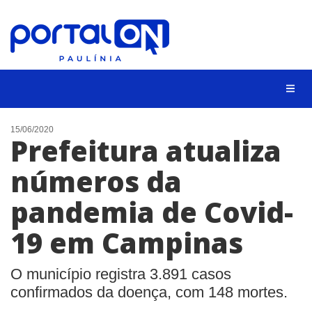
CIDADES
15/06/2020
Prefeitura atualiza
EVENTOS
números da
EMPREGO
pandemia de Covid-
ANIVERSÁRIO DAS CIDADES
ANUNCIE
19 em Campinas
CONTATO
O município registra 3.891 casos
BUSCAR
confirmados da doença, com 148 mortes.