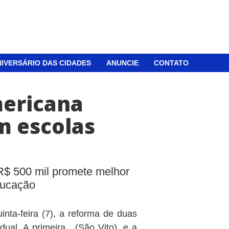
IVERSÁRIO DAS CIDADES
ANUNCIE
CONTATO
mericana
m escolas
R$ 500 mil promete melhor
ducação
inta-feira (7), a reforma de duas
dual. A primeira, (São Vito), e a