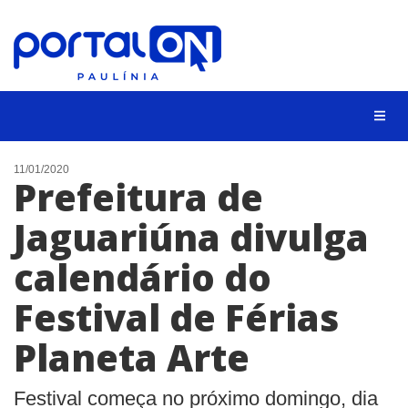
CIDADES
11/01/2020
Prefeitura de
EVENTOS
Jaguariúna divulga
EMPREGO
calendário do
ANIVERSÁRIO DAS CIDADES
ANUNCIE
Festival de Férias
CONTATO
Planeta Arte
BUSCAR
Festival começa no próximo domingo, dia