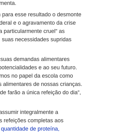
umenta.
m para esse resultado o desmonte
ederal e o agravamento da crise
 particularmente cruel” as
m suas necessidades supridas
s suas demandas alimentares
tencialidades e ao seu futuro.
emos no papel da escola como
s alimentares de nossas crianças.
e farão a única refeição do dia”,
ssumir integralmente a
s refeições completas aos
 quantidade de proteína,
.