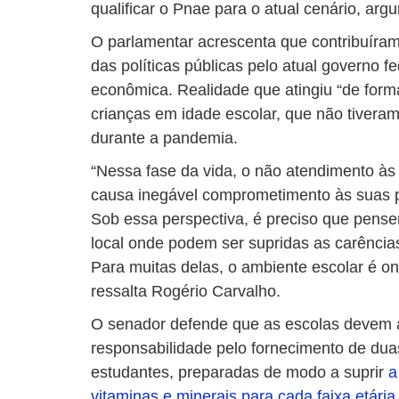
qualificar o Pnae para o atual cenário, arg
O parlamentar acrescenta que contribuíra
das políticas públicas pelo atual governo f
econômica. Realidade que atingiu “de forma
crianças em idade escolar, que não tivera
durante a pandemia.
“Nessa fase da vida, o não atendimento à
causa inegável comprometimento às suas po
Sob essa perspectiva, é preciso que pens
local onde podem ser supridas as carência
Para muitas delas, o ambiente escolar é ond
ressalta Rogério Carvalho.
O senador defende que as escolas devem a
responsabilidade pelo fornecimento de dua
estudantes, preparadas de modo a suprir
a
vitaminas e minerais para cada faixa etária