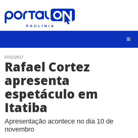
CIDADES
07/11/2017
Rafael Cortez
EVENTOS
apresenta
EMPREGO
espetáculo em
ANIVERSÁRIO DAS CIDADES
ANUNCIE
Itatiba
CONTATO
Apresentação acontece no dia 10 de
BUSCAR
novembro