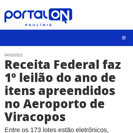
CIDADES
04/03/2021
Receita Federal faz
EVENTOS
1º leilão do ano de
EMPREGO
itens apreendidos
ANIVERSÁRIO DAS CIDADES
ANUNCIE
no Aeroporto de
CONTATO
Viracopos
BUSCAR
Entre os 173 lotes estão eletrônicos,