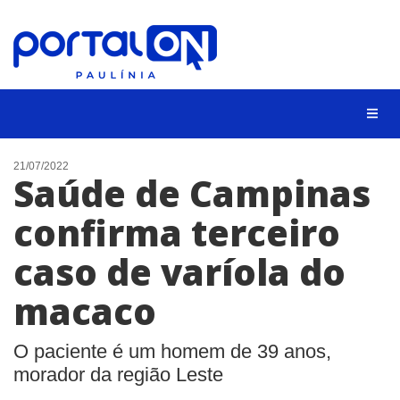
CIDADES
21/07/2022
Saúde de Campinas
EVENTOS
confirma terceiro
EMPREGO
caso de varíola do
ANIVERSÁRIO DAS CIDADES
ANUNCIE
macaco
CONTATO
O paciente é um homem de 39 anos,
BUSCAR
morador da região Leste