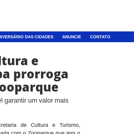
IVERSÁRIO DAS CIDADES
ANUNCIE
CONTATO
ltura e
ba prorroga
Zooparque
l garantir um valor mais
cretaria de Cultura e Turismo,
rmada com o Zooparque que tem o