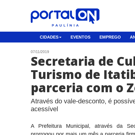
CIDADES
EVENTOS
EMPREGO
AN
07/11/2019
Secretaria de Cu
Turismo de Itati
parceria com o 
Através do vale-desconto, é possíve
acessível
A Prefeitura Municipal, através da Se
prorrogou por mais um mês a parceria fi