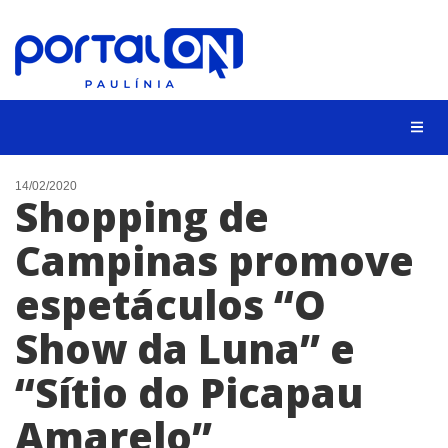
CIDADES
14/02/2020
Shopping de
EVENTOS
Campinas promove
EMPREGO
espetáculos “O
ANIVERSÁRIO DAS CIDADES
ANUNCIE
Show da Luna” e
CONTATO
“Sítio do Picapau
BUSCAR
Amarelo”