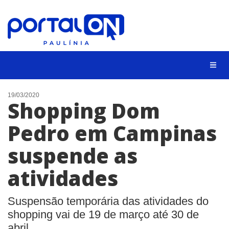
CIDADES
19/03/2020
Shopping Dom
EVENTOS
Pedro em Campinas
EMPREGO
suspende as
ANIVERSÁRIO DAS CIDADES
ANUNCIE
atividades
CONTATO
Suspensão temporária das atividades do
BUSCAR
shopping vai de 19 de março até 30 de
abril.