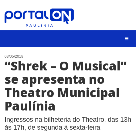
CIDADES
03/05/2018
“Shrek – O Musical”
EVENTOS
se apresenta no
EMPREGO
Theatro Municipal
ANIVERSÁRIO DAS CIDADES
ANUNCIE
Paulínia
CONTATO
Ingressos na bilheteria do Theatro, das 13h
BUSCAR
às 17h, de segunda à sexta-feira