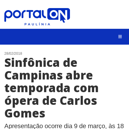
CIDADES
28/02/2018
Sinfônica de
EVENTOS
Campinas abre
EMPREGO
temporada com
ANIVERSÁRIO DAS CIDADES
ANUNCIE
ópera de Carlos
CONTATO
Gomes
BUSCAR
Apresentação ocorre dia 9 de março, às 18