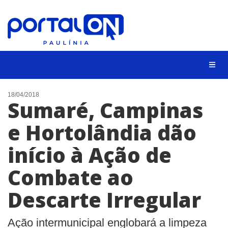
CIDADES
18/04/2018
Sumaré, Campinas
EVENTOS
e Hortolândia dão
EMPREGO
início à Ação de
ANIVERSÁRIO DAS CIDADES
ANUNCIE
Combate ao
CONTATO
Descarte Irregular
BUSCAR
Ação intermunicipal englobará a limpeza