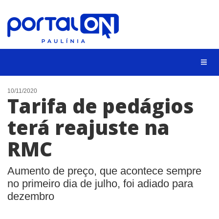
CIDADES
10/11/2020
Tarifa de pedágios
EVENTOS
terá reajuste na
EMPREGO
RMC
ANIVERSÁRIO DAS CIDADES
ANUNCIE
Aumento de preço, que acontece sempre
CONTATO
no primeiro dia de julho, foi adiado para
dezembro
BUSCAR