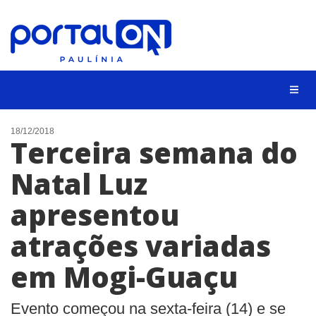
CIDADES
18/12/2018
Terceira semana do
EVENTOS
Natal Luz
EMPREGO
apresentou
ANIVERSÁRIO DAS CIDADES
ANUNCIE
atrações variadas
CONTATO
em Mogi-Guaçu
BUSCAR
Evento começou na sexta-feira (14) e se