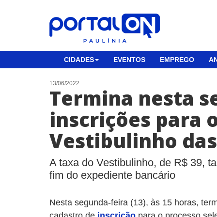
CIDADES
EVENTOS
EMPREGO
AN
13/06/2022
Termina nesta s
inscrições para 
Vestibulinho das
A taxa do Vestibulinho, de R$ 39, 
fim do expediente bancário
Nesta segunda-feira (13), às 15 horas, ter
cadastro de
inscrição
para o processo sel