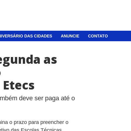
IVERSÁRIO DAS CIDADES
ANUNCIE
CONTATO
egunda as
o
 Etecs
também deve ser paga até o
mina o prazo para preencher o
etivo das Escolas Técnicas