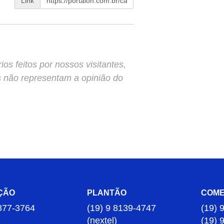
Link
s feitos por nossos visitantes,
s não representam a opinião do
ÇÃO
PLANTÃO
COME
877-3764
(19) 9 8139-4747
(19) 
(nextel)
(19) 